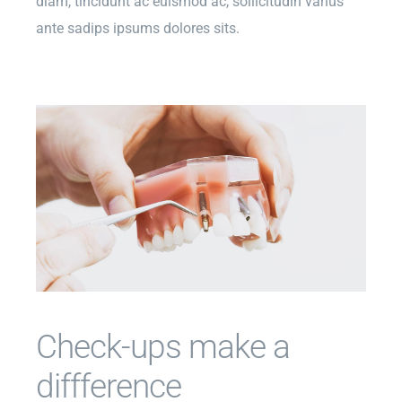
diam, tincidunt ac euismod ac, sollicitudin varius
ante sadips ipsums dolores sits.
Check-ups make a
diffference